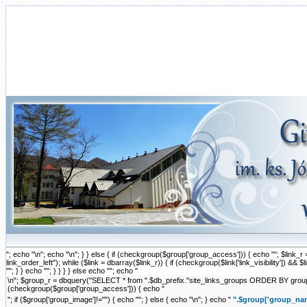
"; echo "\n"; echo "\n"; } } else { if (checkgroup($group['group_access'])) { echo ""; $li
link_order_left"); while ($link = dbarray($link_r)) { if (checkgroup($link['link_visibility']) && $link['
""; } } echo ""; } } } } else echo ""; echo "
\n"; $group_r = dbquery("SELECT * from ".$db_prefix."site_links_groups ORDER BY group_ord
(checkgroup($group['group_access'])) { echo "
"; if ($group['group_image']!="") { echo "
"; } else { echo "\n"; } echo "
".$group['group_nam