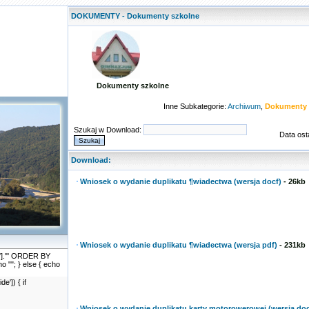
DOKUMENTY - Dokumenty szkolne
Dokumenty szkolne
Inne Subkategorie:
Archiwum
,
Dokumenty 
Szukaj w Download:
Data osta
Download:
Wniosek o wydanie duplikatu ¶wiadectwa (wersja docf)
- 26kb
Wniosek o wydanie duplikatu ¶wiadectwa (wersja pdf)
- 231kb
id']."' ORDER BY
cho ""; } else { echo
']) { if
Wniosek o wydanie duplikatu karty motorowerowej (wersja do