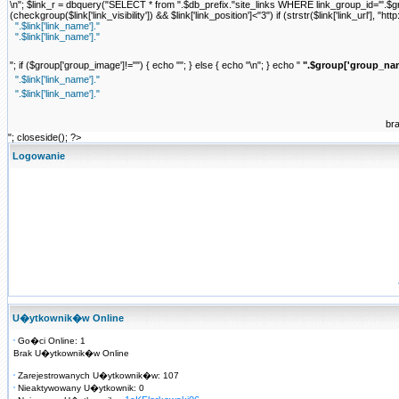
\n"; $link_r = dbquery("SELECT * from ".$db_prefix."site_links WHERE link_group_id='".$grou
(checkgroup($link['link_visibility']) && $link['link_position']<"3") if (strstr($link['link_url'], "http:
".$link['link_name']."
".$link['link_name']."
"; if ($group['group_image']!="") { echo "
"; } else { echo "\n"; } echo "
".$group['group_nam
".$link['link_name']."
".$link['link_name']."
br
"; closeside(); ?>
Logowanie
U�ytkownik�w Online
Go�ci Online: 1
Brak U�ytkownik�w Online
Zarejestrowanych U�ytkownik�w: 107
Nieaktywowany U�ytkownik: 0