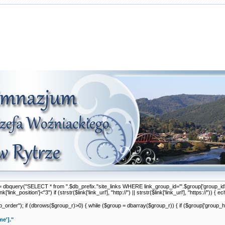
nk_r = dbquery("SELECT * from ".$db_prefix."site_links WHERE link_group_id='".$group['group_
link_position']<"3") if (strstr($link['link_url'], "http://") || strstr($link['link_url'], "https://")) { e
er"); if (dbrows($group_r)>0) { while ($group = dbarray($group_r)) { if ($group['group_hide
e']."