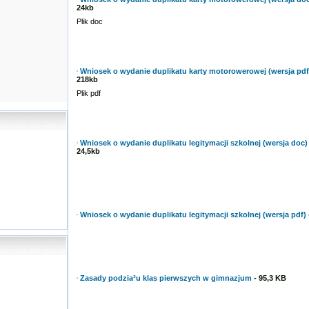
24kb
Plik doc
Wniosek o wydanie duplikatu karty motorowerowej (wersja pdf
218kb
Plik pdf
Wniosek o wydanie duplikatu legitymacji szkolnej (wersja doc)
24,5kb
Wniosek o wydanie duplikatu legitymacji szkolnej (wersja pdf)
Zasady podzia³u klas pierwszych w gimnazjum
- 95,3 KB