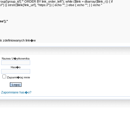
p['group_id']."' ORDER BY link_order_left"); while ($link = dbarray($link_r)) { if
//") || strstr($link['link_url'], "https://")) { echo ""; } else { echo ""; } } echo "
e']."
ak zdefiniowanych link�w
Nazwa U�ytkownika
Has�o
Zapami�taj mnie
Zapomniane has�o?