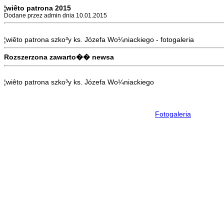
¦wiêto patrona 2015
Dodane przez admin dnia 10.01.2015
¦wiêto patrona szko³y ks. Józefa Wo¼niackiego - fotogaleria
Rozszerzona zawarto�� newsa
¦wiêto patrona szko³y ks. Józefa Wo¼niackiego
Fotogaleria