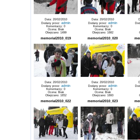
Data: 20/02/2010
Data: 20/02/2010
D
admin
admin
Dodany przez:
Dodany przez:
Dod
Komentarzy: 0
Komentarzy: 0
Ocena: Brak
Ocena: Brak
Obejrzano: 1499
Obejrzano: 1682
memorial2010_019
memorial2010_020
me
Data: 20/02/2010
Data: 20/02/2010
D
admin
admin
Dodany przez:
Dodany przez:
Dod
Komentarzy: 0
Komentarzy: 0
Ocena: Brak
Ocena: Brak
Obejrzano: 1652
Obejrzano: 1693
memorial2010_022
memorial2010_023
me