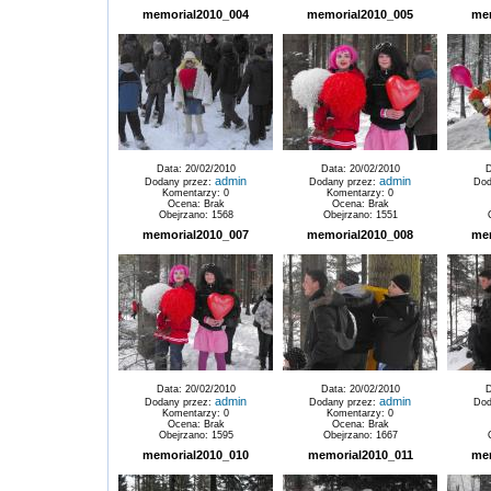
memorial2010_004
memorial2010_005
me
Data: 20/02/2010
Data: 20/02/2010
D
admin
admin
Dodany przez:
Dodany przez:
Dod
Komentarzy: 0
Komentarzy: 0
Ocena: Brak
Ocena: Brak
Obejrzano: 1568
Obejrzano: 1551
memorial2010_007
memorial2010_008
me
Data: 20/02/2010
Data: 20/02/2010
D
admin
admin
Dodany przez:
Dodany przez:
Dod
Komentarzy: 0
Komentarzy: 0
Ocena: Brak
Ocena: Brak
Obejrzano: 1595
Obejrzano: 1667
memorial2010_010
memorial2010_011
me