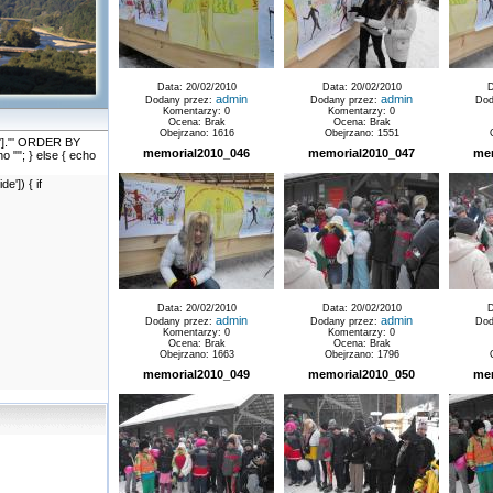
Data: 20/02/2010
Data: 20/02/2010
D
admin
admin
Dodany przez:
Dodany przez:
Dod
Komentarzy: 0
Komentarzy: 0
Ocena: Brak
Ocena: Brak
Obejrzano: 1616
Obejrzano: 1551
id']."' ORDER BY
memorial2010_046
memorial2010_047
me
cho ""; } else { echo
']) { if
Data: 20/02/2010
Data: 20/02/2010
D
admin
admin
Dodany przez:
Dodany przez:
Dod
Komentarzy: 0
Komentarzy: 0
Ocena: Brak
Ocena: Brak
Obejrzano: 1663
Obejrzano: 1796
memorial2010_049
memorial2010_050
me