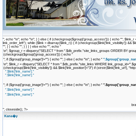
"; echo "\n"; echo "\n"; } } else { if (checkgroup($group['group_access'])) { echo ""; $li
link_order_left"); while ($link = dbarray($link_r)) { if (checkgroup($link['link_visibility']) && $link['
""; } } echo ""; } } } } else echo ""; echo "
\n"; $group_r = dbquery("SELECT * from ".$db_prefix."site_links_groups ORDER BY group_ord
(checkgroup($group['group_access'])) { echo "
"; if ($group['group_image']!="") { echo "
"; } else { echo "\n"; } echo "
".$group['group_nam
\n"; $link_r = dbquery("SELECT * from ".$db_prefix."site_links WHERE link_group_id='".$grou
(checkgroup($link['link_visibility']) && $link['link_position']<"3") if (strstr($link['link_url'], "http:
".$link['link_name']."
".$link['link_name']."
"; if ($group['group_image']!="") { echo "
"; } else { echo "\n"; } echo "
".$group['group_nam
".$link['link_name']."
".$link['link_name']."
br
"; closeside(); ?>
Kana�y