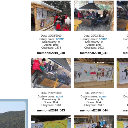
Data: 20/02/2010
Data: 20/02/2010
D
admin
admin
Dodany przez:
Dodany przez:
Dod
Komentarzy: 0
Komentarzy: 0
Ocena: Brak
Ocena: Brak
Obejrzano: 1474
Obejrzano: 1602
memorial2010_040
memorial2010_041
me
Data: 20/02/2010
Data: 20/02/2010
D
admin
admin
Dodany przez:
Dodany przez:
Dod
Komentarzy: 0
Komentarzy: 0
Ocena: Brak
Ocena: Brak
Obejrzano: 1563
Obejrzano: 1547
memorial2010_043
memorial2010_044
me