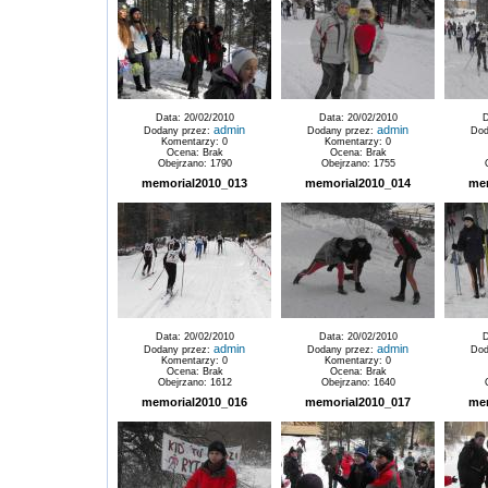
Data: 20/02/2010
Data: 20/02/2010
D
admin
admin
Dodany przez:
Dodany przez:
Dod
Komentarzy: 0
Komentarzy: 0
Ocena: Brak
Ocena: Brak
Obejrzano: 1790
Obejrzano: 1755
memorial2010_013
memorial2010_014
me
Data: 20/02/2010
Data: 20/02/2010
D
admin
admin
Dodany przez:
Dodany przez:
Dod
Komentarzy: 0
Komentarzy: 0
Ocena: Brak
Ocena: Brak
Obejrzano: 1612
Obejrzano: 1640
memorial2010_016
memorial2010_017
me