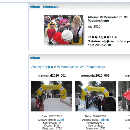
Album - Informacje
Album: VI Memoria³ im. W³.
Podgórskiego
luty 2010
Ilo�� zdj��: 116
Ostatnie zdj�cie dodane p
dnia 20.02.2010
Album
Albumy Zdj��
>
VI Memoria³ im. W³. Podgórskiego
memorial2010_001
memorial2010_002
me
Data: 20/02/2010
Data: 20/02/2010
D
admin
admin
Dodany przez:
Dodany przez:
Dod
Komentarzy: 0
Komentarzy: 0
Ocena: Brak
Ocena: Brak
Obejrzano: 1792
Obejrzano: 1556