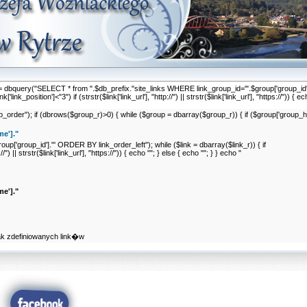
nk_r = dbquery("SELECT * from ".$db_prefix."site_links WHERE link_group_id='".$group['group_
link_position']<"3") if (strstr($link['link_url'], "http://") || strstr($link['link_url'], "https://")) { e
er"); if (dbrows($group_r)>0) { while ($group = dbarray($group_r)) { if ($group['group_hide
e']."
p['group_id']."' ORDER BY link_order_left"); while ($link = dbarray($link_r)) { if
//") || strstr($link['link_url'], "https://")) { echo ""; } else { echo ""; } } echo "
e']."
ak zdefiniowanych link�w