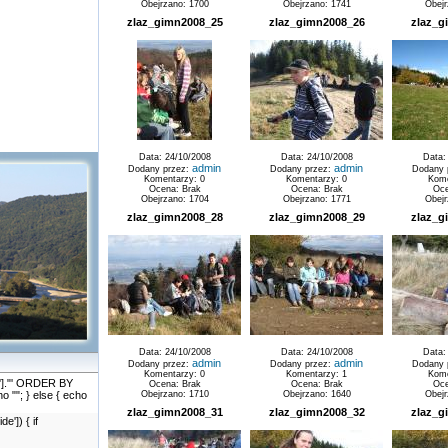
Obejrzano: 1700
Obejrzano: 1741
Obejr
zlaz_gimn2008_25
zlaz_gimn2008_26
zlaz_g
Data: 24/10/2008
Data: 24/10/2008
Data:
admin
admin
Dodany przez:
Dodany przez:
Dodany 
Komentarzy: 0
Komentarzy: 0
Kome
Ocena: Brak
Ocena: Brak
Oce
Obejrzano: 1704
Obejrzano: 1771
Obejr
zlaz_gimn2008_28
zlaz_gimn2008_29
zlaz_g
Data: 24/10/2008
Data: 24/10/2008
Data:
admin
admin
Dodany przez:
Dodany przez:
Dodany 
Komentarzy: 0
Komentarzy: 1
Kome
id']."' ORDER BY
Ocena: Brak
Ocena: Brak
Oce
cho ""; } else { echo
Obejrzano: 1710
Obejrzano: 1640
Obejr
zlaz_gimn2008_31
zlaz_gimn2008_32
zlaz_g
']) { if