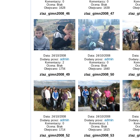
Komentarzy: 0
Komentarzy: 0
Kome
Ocena: Brak
Ocena: Brak
Oce
Obejrzano: 1628
Obejrzano: 1639
Obejr
zlaz_gimn2008_46
zlaz_gimn2008_47
zlaz_g
Data: 24/10/2008
Data: 24/10/2008
Data:
admin
admin
Dodany przez:
Dodany przez:
Dodany 
Komentarzy: 2
Komentarzy: 0
Kome
Ocena: Brak
Ocena: Brak
Oce
Obejrzano: 1754
Obejrzano: 1840
Obejr
zlaz_gimn2008_49
zlaz_gimn2008_50
zlaz_g
Data: 24/10/2008
Data: 24/10/2008
Data:
admin
admin
Dodany przez:
Dodany przez:
Dodany 
Komentarzy: 0
Komentarzy: 1
Kome
Ocena: Brak
Ocena: Brak
Oce
Obejrzano: 1714
Obejrzano: 1615
Obejr
zlaz_gimn2008_52
zlaz_gimn2008_53
zlaz_g