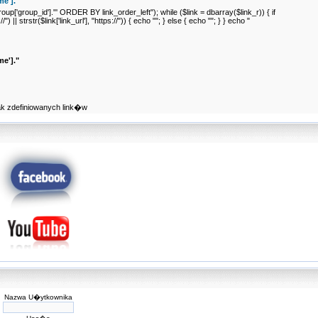
e']."
p['group_id']."' ORDER BY link_order_left"); while ($link = dbarray($link_r)) { if
//") || strstr($link['link_url'], "https://")) { echo ""; } else { echo ""; } } echo "
e']."
ak zdefiniowanych link�w
Nazwa U�ytkownika