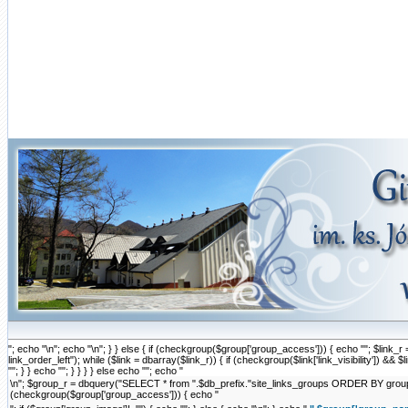
"; echo "\n"; echo "\n"; } } else { if (checkgroup($group['group_access'])) { echo ""; $li
link_order_left"); while ($link = dbarray($link_r)) { if (checkgroup($link['link_visibility']) && $link['
""; } } echo ""; } } } } else echo ""; echo "
\n"; $group_r = dbquery("SELECT * from ".$db_prefix."site_links_groups ORDER BY group_ord
(checkgroup($group['group_access'])) { echo "