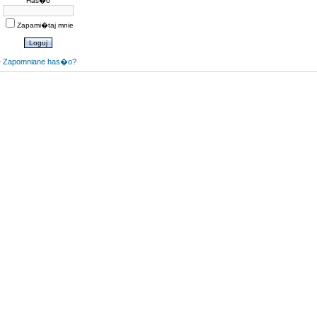
Has�o
Zapami�taj mnie
Zapomniane has�o?