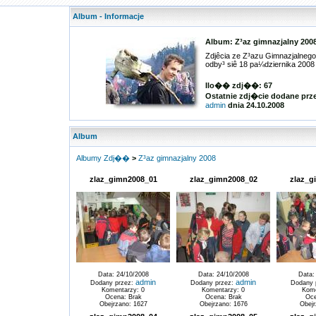
Album - Informacje
Album: Z³az gimnazjalny 200
Zdjêcia ze Z³azu Gimnazjalnego 
odby³ siê 18 pa¼dziernika 2008 
Ilo�� zdj��: 67
Ostatnie zdj�cie dodane prz
admin
dnia 24.10.2008
Album
Albumy Zdj��
>
Z³az gimnazjalny 2008
zlaz_gimn2008_01
zlaz_gimn2008_02
zlaz_g
Data: 24/10/2008
Data: 24/10/2008
Data:
admin
admin
Dodany przez:
Dodany przez:
Dodany 
Komentarzy: 0
Komentarzy: 0
Kome
Ocena: Brak
Ocena: Brak
Oce
Obejrzano: 1627
Obejrzano: 1676
Obejr