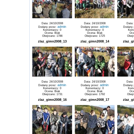
Data: 24/10/2008
Data: 24/10/2008
Data:
admin
admin
Dodany przez:
Dodany przez:
Dodany 
Komentarzy: 0
Komentarzy: 0
Kome
Ocena: Brak
Ocena: Brak
Oce
Obejrzano: 1786
Obejrzano: 1725
Obejr
zlaz_gimn2008_13
zlaz_gimn2008_14
zlaz_g
Data: 24/10/2008
Data: 24/10/2008
Data:
admin
admin
Dodany przez:
Dodany przez:
Dodany 
Komentarzy: 0
Komentarzy: 0
Kome
Ocena: Brak
Ocena: Brak
Oce
Obejrzano: 1731
Obejrzano: 1792
Obejr
zlaz_gimn2008_16
zlaz_gimn2008_17
zlaz_g