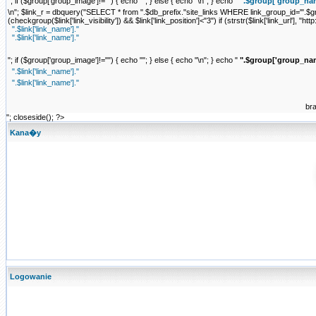
"; if ($group['group_image']!="") { echo "
"; } else { echo "\n"; } echo "
".$group['group_nam
\n"; $link_r = dbquery("SELECT * from ".$db_prefix."site_links WHERE link_group_id='".$grou
(checkgroup($link['link_visibility']) && $link['link_position']<"3") if (strstr($link['link_url'], "http:
".$link['link_name']."
".$link['link_name']."
"; if ($group['group_image']!="") { echo "
"; } else { echo "\n"; } echo "
".$group['group_nam
".$link['link_name']."
".$link['link_name']."
br
"; closeside(); ?>
Kana�y
Logowanie