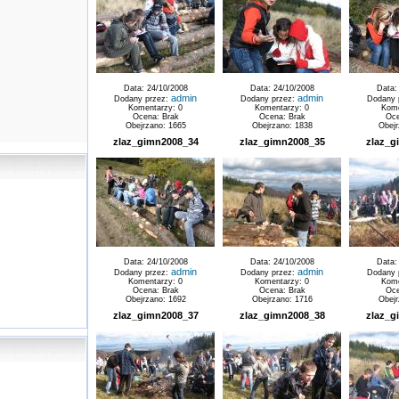
Data: 24/10/2008
Data: 24/10/2008
Data:
admin
admin
Dodany przez:
Dodany przez:
Dodany 
Komentarzy: 0
Komentarzy: 0
Kome
Ocena: Brak
Ocena: Brak
Oce
Obejrzano: 1665
Obejrzano: 1838
Obejr
zlaz_gimn2008_34
zlaz_gimn2008_35
zlaz_g
Data: 24/10/2008
Data: 24/10/2008
Data:
admin
admin
Dodany przez:
Dodany przez:
Dodany 
Komentarzy: 0
Komentarzy: 0
Kome
Ocena: Brak
Ocena: Brak
Oce
Obejrzano: 1692
Obejrzano: 1716
Obejr
zlaz_gimn2008_37
zlaz_gimn2008_38
zlaz_g