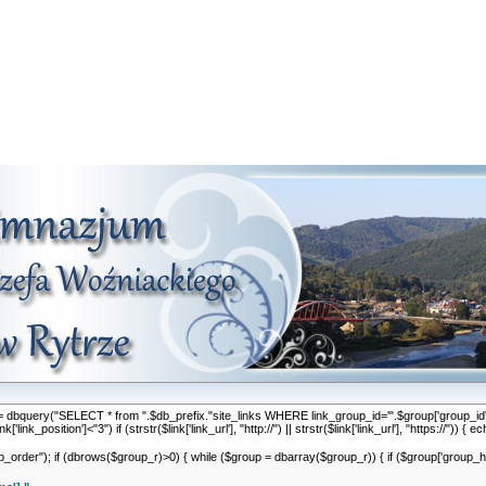
nk_r = dbquery("SELECT * from ".$db_prefix."site_links WHERE link_group_id='".$group['group_
link_position']<"3") if (strstr($link['link_url'], "http://") || strstr($link['link_url'], "https://")) { e
er"); if (dbrows($group_r)>0) { while ($group = dbarray($group_r)) { if ($group['group_hide